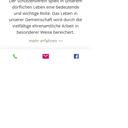
Der Schützenverein spielt in unserem
dörflichen Leben eine bedeutende
und wichtige Rolle. Das Leben in
unserer Gemeinschaft wird durch die
vielfältige ehrenamtliche Arbeit in
besonderer Weise bereichert.
mehr erfahren >>
Verein für
dörfliche
Belange
Aktivitäten im Dorf, Schüppenstein,
Papiercontainer, "Unser Dorf hat
Zukunft" - Themen, die den VdB
beschäftigen