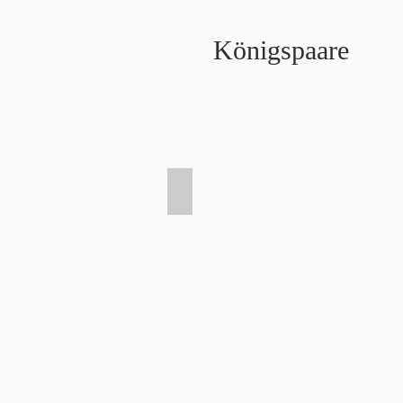
Königspaare
2022 Marvin Zentgraf & Kristina Sch