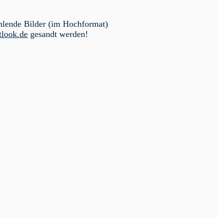
hlende Bilder (im Hochformat)
look.de
gesandt werden!
Eric Lingemann & Nina Löhr