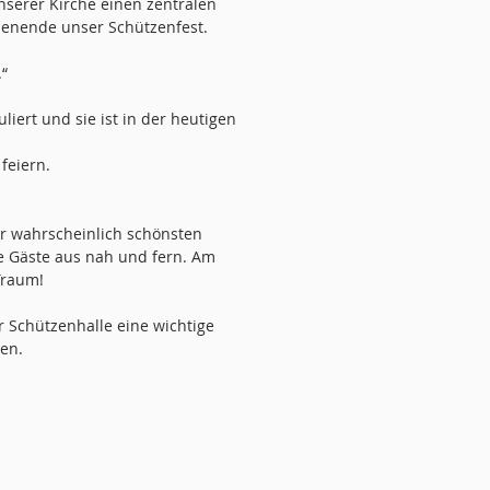
nserer Kirche einen zentralen
chenende unser Schützenfest.
“
iert und sie ist in der heutigen
feiern.
er wahrscheinlich schönsten
le Gäste aus nah und fern. Am
Traum!
 Schützenhalle eine wichtige
ten.