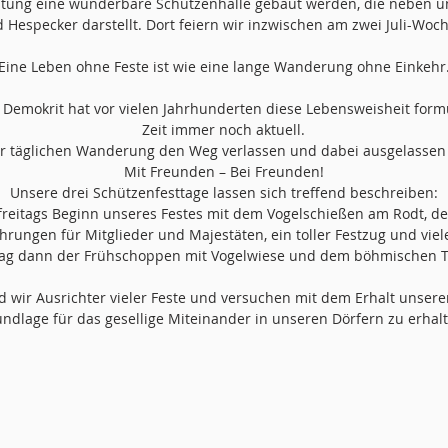
istung eine wunderbare Schützenhalle gebaut werden, die neben u
 Hespecker darstellt. Dort feiern wir inzwischen am zwei Juli-Wo
Eine Leben ohne Feste ist wie eine lange Wanderung ohne Einkehr.
Demokrit hat vor vielen Jahrhunderten diese Lebensweisheit formul
Zeit immer noch aktuell.
r täglichen Wanderung den Weg verlassen und dabei ausgelassen 
Mit Freunden – Bei Freunden!
Unsere drei Schützenfesttage lassen sich treffend beschreiben:
freitags Beginn unseres Festes mit dem Vogelschießen am Rodt, d
Ehrungen für Mitglieder und Majestäten, ein toller Festzug und vie
ag dann der Frühschoppen mit Vogelwiese und dem böhmischen 
wir Ausrichter vieler Feste und versuchen mit dem Erhalt unserer
ndlage für das gesellige Miteinander in unseren Dörfern zu erhal