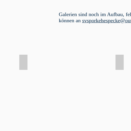
Galerien sind noch im Aufbau, fe
können an
svsporkehespecke@out
ebitz
2019 Andreas Sprenger & Marianne Gördes
2018 