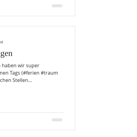
it
ägen
n haben wir super
önnen Tags (#ferien #traum
hen Stellen...