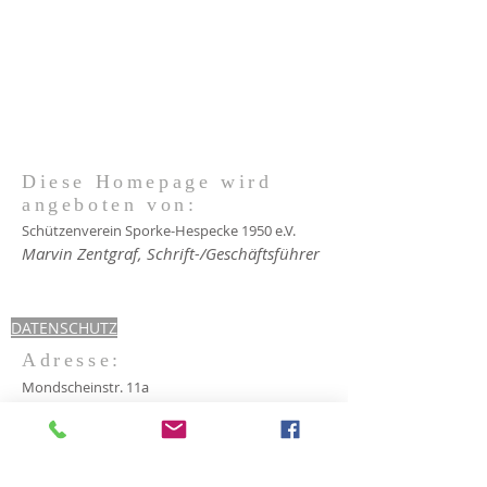
Diese Homepage wird
angeboten von:
Schützenverein Sporke-Hespecke 1950 e.V.
Marvin Zentgraf, Schrift-/Geschäftsführer
DATENSCHUTZ
Adresse:
Mondscheinstr. 11a
57368 Lennestadt - Sporke
E-Mail:
svsporkehespecke@outlook.de