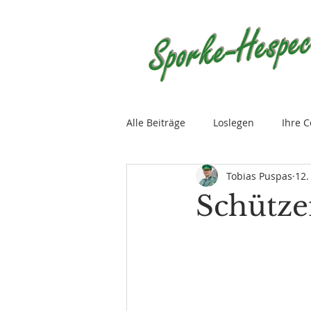
Alle Beiträge
Loslegen
Ihre 
Tobias Puspas
12.
Schütze