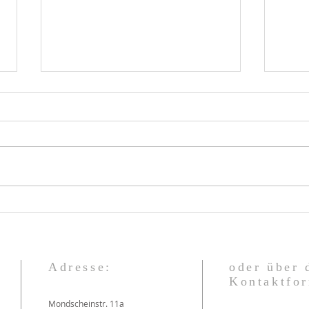
Von
Einen professionellen
Blog erstellen
Adresse:
oder über 
Kontaktfo
Mondscheinstr. 11a